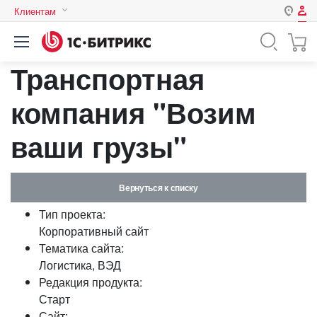
Клиентам
Авторизация
Россия
Транспортная
Нет аккаунта?
Зарегистрироваться
Казахстан
Беларусь
компания "Возим
Логин
ваши грузы"
Пароль
Вернуться к списку
Запомнить меня на этом
Тип проекта:
компьютере
Корпоративный сайт
Забыли свой пароль?
Тематика сайта:
Логистика, ВЭД
Редакция продукта:
Старт
или войдите с помощью
Сайт: