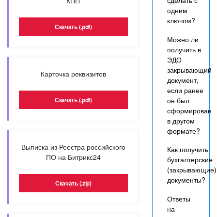
сделать с
КПП
одним
ключом?
Скачать (.pdf)
Можно ли
получить в
ЭДО
закрывающий
Карточка реквизитов
документ,
если ранее
он был
Скачать (.pdf)
сформирован
в другом
формате?
Выписка из Реестра российского
Как получить
ПО на Битрикс24
бухгалтерские
(закрывающие)
документы?
Скачать (.zip)
Ответы
на