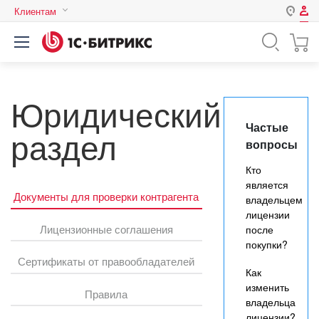
Клиентам
Авторизация
Россия
Нет аккаунта?
Зарегистрироваться
Казахстан
Юридический
Беларусь
Логин
Частые
раздел
вопросы
Пароль
Кто
является
Документы для проверки контрагента
владельцем
Запомнить меня на этом
лицензии
компьютере
Лицензионные соглашения
после
Забыли свой пароль?
покупки?
Сертификаты от правообладателей
Как
изменить
Правила
владельца
или войдите с помощью
лицензии?