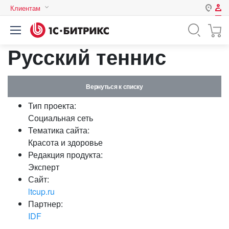
Клиентам
Авторизация
Россия
Русский теннис
Нет аккаунта?
Зарегистрироваться
Казахстан
Беларусь
Логин
Вернуться к списку
Тип проекта:
Пароль
Социальная сеть
Тематика сайта:
Красота и здоровье
Запомнить меня на этом
Редакция продукта:
компьютере
Эксперт
Забыли свой пароль?
Сайт:
ltcup.ru
Партнер:
IDF
или войдите с помощью