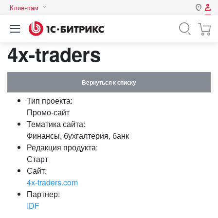
Клиентам
Авторизация
Россия
4x-traders
Нет аккаунта?
Зарегистрироваться
Казахстан
Беларусь
Логин
Вернуться к списку
Тип проекта:
Пароль
Промо-сайт
Тематика сайта:
Финансы, бухгалтерия, банк
Запомнить меня на этом
Редакция продукта:
компьютере
Старт
Забыли свой пароль?
Сайт:
4x-traders.com
Партнер:
IDF
или войдите с помощью