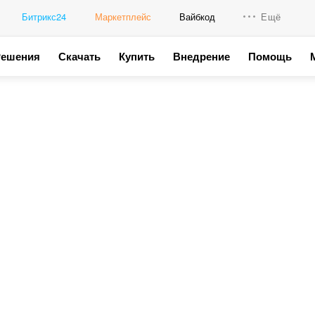
Битрикс24
Маркетплейс
Вайбкод
Ещё
Решения
Скачать
Купить
Внедрение
Помощь
Интеграци
Промо для