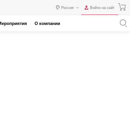
Россия
Войти на сайт
Авторизация
Мероприятия
О компании
я с 1С
Россия
Нет аккаунта?
Зарегистрироваться
 партнеров
Казахстан
Беларусь
Логин
Пароль
Запомнить меня на этом
компьютере
Забыли свой пароль?