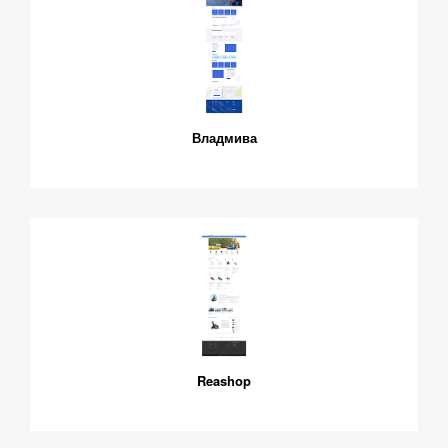
Владмива
Reashop