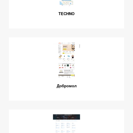
TECHNO
Добромол