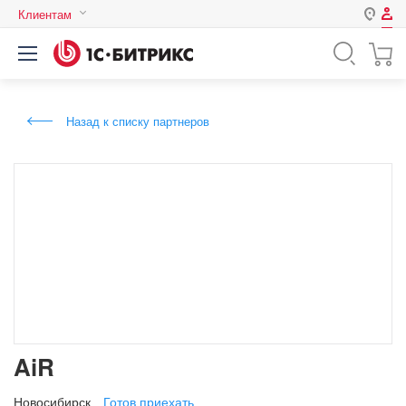
Клиентам
Авторизация
Россия
Нет аккаунта?
Зарегистрироваться
Казахстан
Назад к списку партнеров
Беларусь
Логин
Пароль
Запомнить меня на этом
компьютере
Забыли свой пароль?
AiR
или войдите с помощью
Новосибирск
Готов приехать