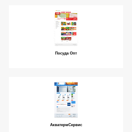
Посуда Опт
АкватермСервис