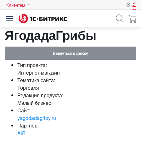
Клиентам
Авторизация
Россия
ЯгодадаГрибы
Нет аккаунта?
Зарегистрироваться
Казахстан
Беларусь
Логин
Вернуться к списку
Тип проекта:
Пароль
Интернет-магазин
Тематика сайта:
Торговля
Запомнить меня на этом
Редакция продукта:
компьютере
Малый бизнес
Забыли свой пароль?
Сайт:
yagodadagriby.ru
Партнер:
AiR
или войдите с помощью