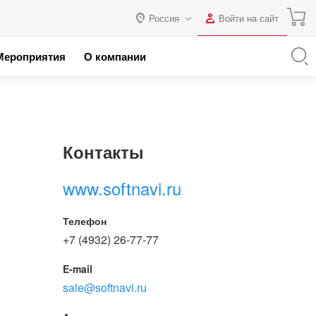
Россия
Войти на сайт
Авторизация
Мероприятия
О компании
я с 1С
Россия
Нет аккаунта?
Зарегистрироваться
 партнеров
Казахстан
Беларусь
Логин
Контакты
Пароль
www.softnavi.ru
Запомнить меня на этом
Телефон
компьютере
+7 (4932) 26-77-77
Забыли свой пароль?
E-mail
sale@softnavi.ru