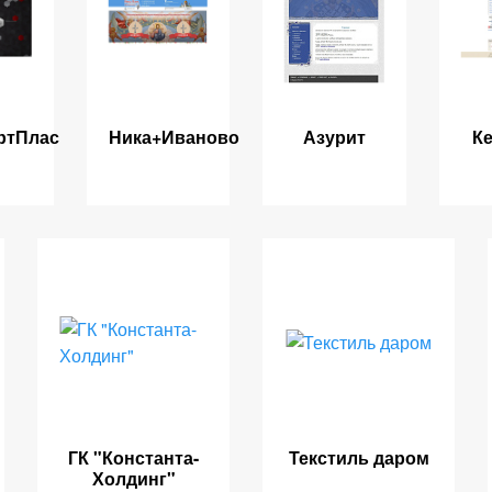
ртПлас
Ника+Иваново
Азурит
К
ГК "Константа-
Текстиль даром
Холдинг"