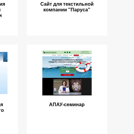
ия
Сайт для текстильной
я
компании "Паруса"
и
ая
АПАУ-семинар
го