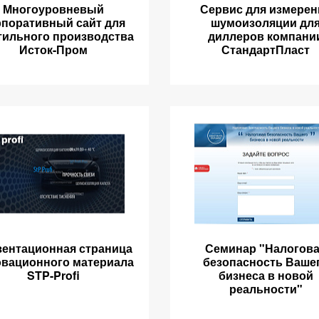
Многоуровневый
Сервис для измерен
рпоративный сайт для
шумоизоляции дл
тильного производства
диллеров компани
Исток-Пром
СтандартПласт
зентационная страница
Семинар "Налогов
вационного материала
безопасность Ваше
STP-Profi
бизнеса в новой
реальности"