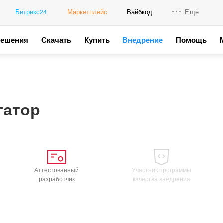
Битрикс24
Маркетплейс
Вайбкод
Ещё
Решения
Скачать
Купить
Внедрение
Помощь
Интеграци
Промо для
гатор
Аттестованный
Участник программы
разработчик
качества внедрения