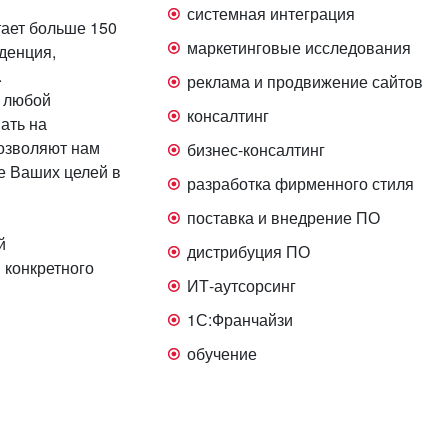
системная интеграция
тает больше 150
маркетинговые исследования
уденция,
.
реклама и продвижение сайтов
г любой
консалтинг
ать на
озволяют нам
бизнес-консалтинг
е Ваших целей в
разработка фирменного стиля
поставка и внедрение ПО
й
дистрибуция ПО
 конкретного
ИТ-аутсорсинг
1С:Франчайзи
обучение