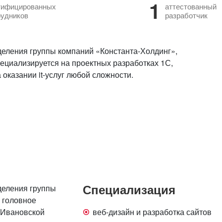
1
тифицированных
аттестованный
рудников
разработчик
деления группы компаний «Константа-Холдинг»,
ециализируется на проектных разработках 1С,
 оказании it-услуг любой сложности.
Специализация
деления группы
, головное
, Ивановской
веб-дизайн и разработка сайтов