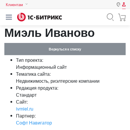
Клиентам
Авторизация
Россия
Миэль Иваново
Нет аккаунта?
Зарегистрироваться
Казахстан
Беларусь
Логин
Вернуться к списку
Тип проекта:
Пароль
Информационный сайт
Тематика сайта:
Недвижимость, риэлтерские компании
Запомнить меня на этом
Редакция продукта:
компьютере
Стандарт
Забыли свой пароль?
Сайт:
ivmiel.ru
Партнер:
Софт Навигатор
или войдите с помощью