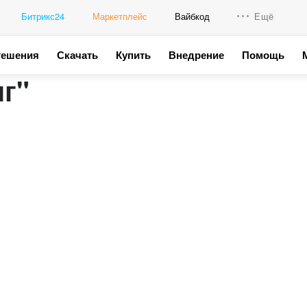
Битрикс24
Маркетплейс
Вайбкод
Ещё
Решения
Скачать
Купить
Внедрение
Помощь
Интеграци
г"
Промо для