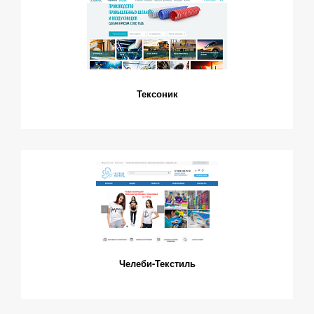
Тексоник
Челеби-Текстиль