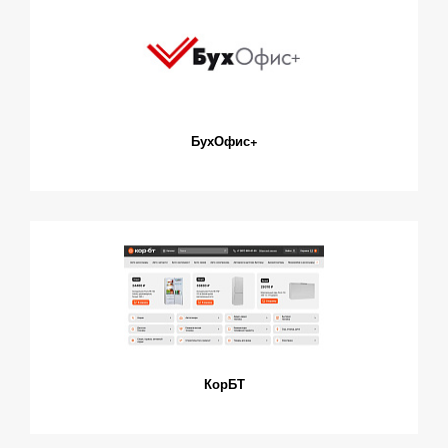
БухОфис+
КорБТ