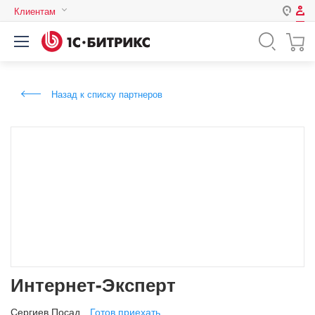
Клиентам
Авторизация
Россия
Нет аккаунта?
Зарегистрироваться
Казахстан
Назад к списку партнеров
Беларусь
Логин
Пароль
Запомнить меня на этом
компьютере
Забыли свой пароль?
Интернет-Эксперт
или войдите с помощью
Сергиев Посад
Готов приехать