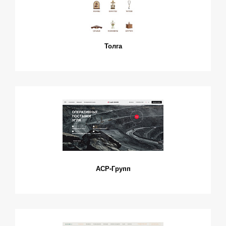
Толга
АСР-Групп