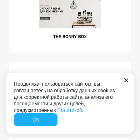
THE BONNY BOX
Продолжая пользоваться сайтом, вы
соглашаетесь на обработку данных cookies
для корректной работы сайта, анализа его
посещаемости и других целей,
предусмотренных
Политикой
.
Кухни Mixx
ОК