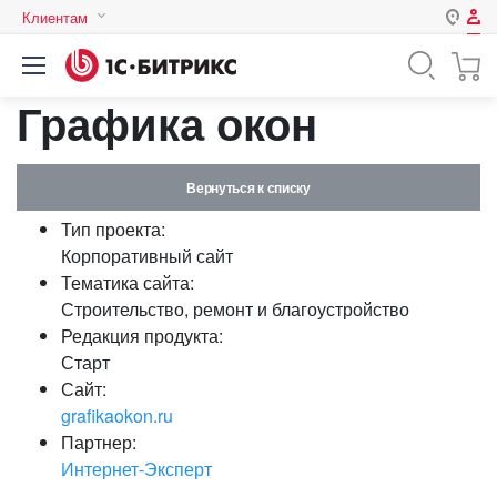
Клиентам
Авторизация
Россия
Графика окон
Нет аккаунта?
Зарегистрироваться
Казахстан
Беларусь
Логин
Вернуться к списку
Тип проекта:
Пароль
Корпоративный сайт
Тематика сайта:
Строительство, ремонт и благоустройство
Запомнить меня на этом
Редакция продукта:
компьютере
Старт
Забыли свой пароль?
Сайт:
grafikaokon.ru
Партнер:
Интернет-Эксперт
или войдите с помощью