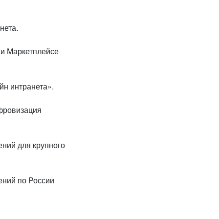
нета.
 и Маркетплейсе
йн интранета».
ифровизация
ений для крупного
ений по России