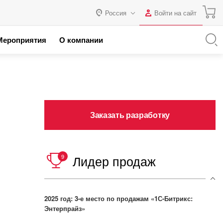
Россия
Войти на сайт
Авторизация
Мероприятия
О компании
я с 1С
Россия
Нет аккаунта?
Зарегистрироваться
 партнеров
Казахстан
Беларусь
Логин
Заказать разработку
Пароль
Запомнить меня на этом
Лидер продаж
9
компьютере
Забыли свой пароль?
2025 год: 3-е место по продажам «1С-Битрикс:
Энтерпрайз»