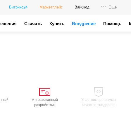
Битрикс24
Маркетплейс
Вайбкод
Ещё
Решения
Скачать
Купить
Внедрение
Помощь
Интеграци
Промо для
анный
Аттестованный
Участник программы
разработчик
качества внедрения