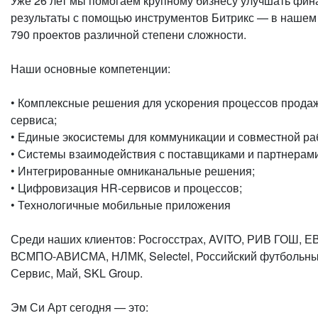
Уже 26 лет мы помогаем крупному бизнесу улучшать фи
результаты с помощью инструментов Битрикс — в нашем
790 проектов различной степени сложности.
Наши основные компетенции:
• Комплексные решения для ускорения процессов продаж
сервиса;
• Единые экосистемы для коммуникации и совместной ра
• Системы взаимодействия с поставщиками и партнерами
• Интегрированные омниканальные решения;
• Цифровизация HR-сервисов и процессов;
• Технологичные мобильные приложения
Среди наших клиентов: Росгосстрах, AVITO, РИВ ГОШ, Е
ВСМПО-АВИСМА, НЛМК, Selectel, Российский футбольный
Сервис, Май, SKL Group.
Эм Си Арт сегодня — это: