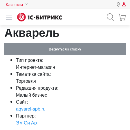
Клиентам
Авторизация
Россия
Акварель
Нет аккаунта?
Зарегистрироваться
Казахстан
Беларусь
Логин
Вернуться к списку
Тип проекта:
Пароль
Интернет-магазин
Тематика сайта:
Торговля
Запомнить меня на этом
Редакция продукта:
компьютере
Малый бизнес
Забыли свой пароль?
Сайт:
aqvarel-spb.ru
Партнер:
Эм Си Арт
или войдите с помощью