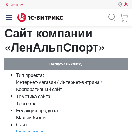
Клиентам
Авторизация
Россия
Сайт компании
Нет аккаунта?
Зарегистрироваться
Казахстан
Беларусь
«ЛенАльпСпорт»
Логин
Вернуться к списку
Пароль
Тип проекта:
Интернет-магазин / Интернет-витрина /
Запомнить меня на этом
Корпоративный сайт
компьютере
Тематика сайта:
Забыли свой пароль?
Торговля
Редакция продукта:
Малый бизнес
Сайт:
или войдите с помощью
lenalpsport.ru