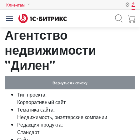
Клиентам
Авторизация
Россия
Агентство
Нет аккаунта?
Зарегистрироваться
Казахстан
Беларусь
недвижимости
Логин
"Дилен"
Пароль
Вернуться к списку
Запомнить меня на этом
Тип проекта:
компьютере
Корпоративный сайт
Забыли свой пароль?
Тематика сайта:
Недвижимость, риэлтерские компании
Редакция продукта:
Стандарт
или войдите с помощью
Сайт: