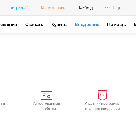
Битрикс24
Маркетплейс
Вайбкод
Ещё
Решения
Скачать
Купить
Внедрение
Помощь
Интеграци
Промо для
анный
Аттестованный
Участник программы
разработчик
качества внедрения