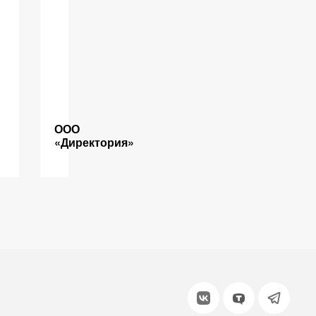
»
ООО
«Директория»