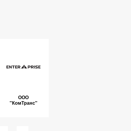
ООО
"КомТранс"