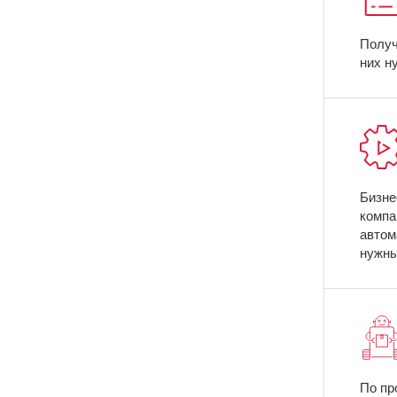
Получ
них н
Бизне
компа
автом
нужны
По пр