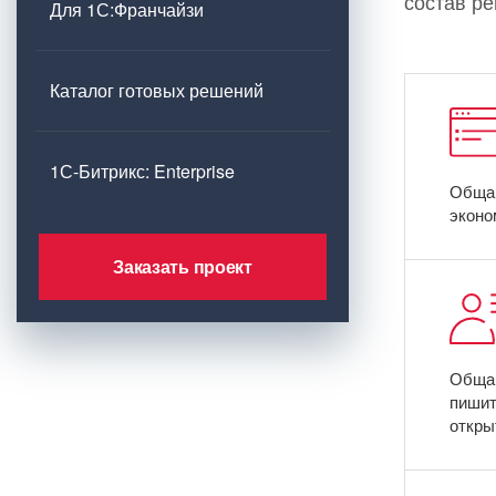
состав р
Для 1С:Франчайзи
Каталог готовых решений
1С-Битрикс: Enterprise
Общай
эконо
Заказать проект
Общай
пишит
откры