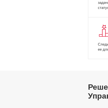
задач
стату
Следи
ее дл
Реше
Упра