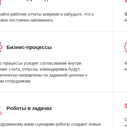
айте рабочие отчеты вовремя и забудьте, что о
В
ужно постоянно напоминать.
к
Бизнес-процессы
М
с-процессы ускорят согласование внутри
к
нии: счета, отпуска, командировки будут
атически направлены по заданной цепочке к
м сотрудникам.
Роботы в задачах
С
одуманному вами сценарию роботы создают новые
ч