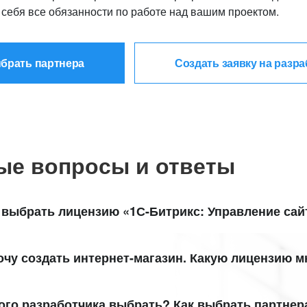
 себя все обязанности по работе над вашим проектом.
брать партнера
Создать заявку на разра
ые вопросы и ответы
 выбрать лицензию «1С-Битрикс: Управление сай
укт «1С-Битрикс: Управление сайтом» включает 5 лицензий
очу создать интернет-магазин. Какую лицензию 
терпрайз». Посмотрите удобную детальную
таблицу сравне
дание интерет-магазина доступно в лицензиях
«Малый биз
ционал каждой из них.
ме того, специально для самых функциональных интернет-
ого разработчика выбрать? Как выбрать партнер