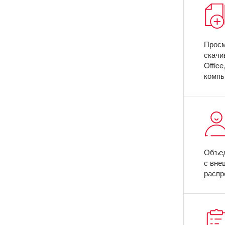
Просм
скачи
Office
компь
Объед
с вне
распр