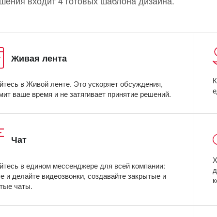
ешения входит 4 готовых шаблона дизайна.
Живая лента
К
тесь в Живой ленте. Это ускоряет обсуждения,
е
мит ваше время и не затягивает принятие решений.
Чат
Х
тесь в едином мессенджере для всей компании:
д
е и делайте видеозвонки, создавайте закрытые и
к
тые чаты.