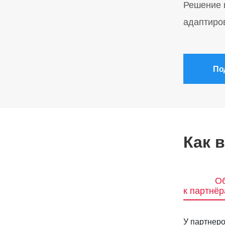
Решение 
адаптиро
По
Как 
Об
к партнё
У партнеро