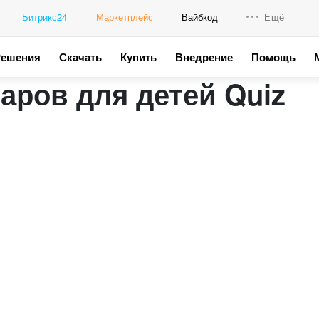
Битрикс24
Маркетплейс
Вайбкод
Ещё
Решения
Скачать
Купить
Внедрение
Помощь
Интеграци
аров для детей Quiz
Промо для