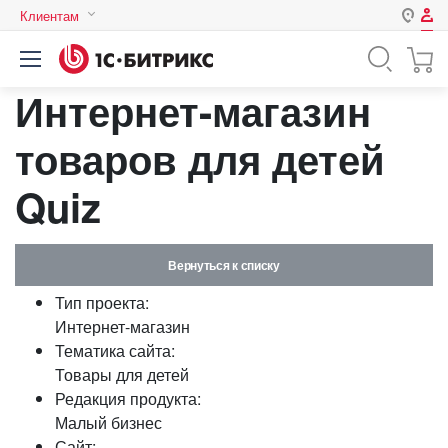
Клиентам
Авторизация
Россия
Интернет-магазин
Нет аккаунта?
Зарегистрироваться
Казахстан
Беларусь
товаров для детей
Логин
Quiz
Пароль
Вернуться к списку
Запомнить меня на этом
Тип проекта:
компьютере
Интернет-магазин
Забыли свой пароль?
Тематика сайта:
Товары для детей
Редакция продукта:
Малый бизнес
или войдите с помощью
Сайт: