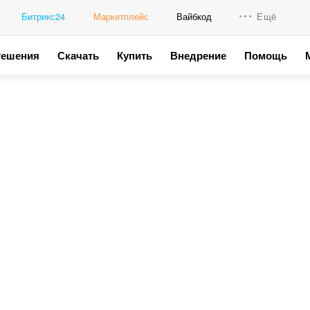
Битрикс24
Маркетплейс
Вайбкод
Ещё
Решения
Скачать
Купить
Внедрение
Помощь
Интеграци
Промо для