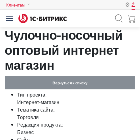
Клиентам
Авторизация
Россия
Чулочно-носочный
Нет аккаунта?
Зарегистрироваться
Казахстан
Беларусь
оптовый интернет
Логин
магазин
Пароль
Вернуться к списку
Запомнить меня на этом
Тип проекта:
компьютере
Интернет-магазин
Забыли свой пароль?
Тематика сайта:
Торговля
Редакция продукта:
Бизнес
или войдите с помощью
Сайт: