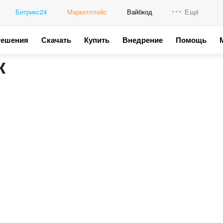
Битрикс24
Маркетплейс
Вайбкод
Ещё
Решения
Скачать
Купить
Внедрение
Помощь
Интеграци
к
Промо для