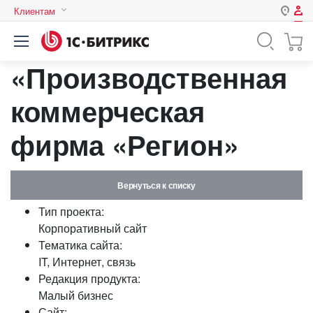
Клиентам
Авторизация
Россия
«Производственная
Нет аккаунта?
Зарегистрироваться
Казахстан
Беларусь
коммерческая
Логин
фирма «Регион»
Пароль
Вернуться к списку
Запомнить меня на этом
Тип проекта:
компьютере
Корпоративный сайт
Забыли свой пароль?
Тематика сайта:
IT, Интернет, связь
Редакция продукта:
Малый бизнес
или войдите с помощью
Сайт: