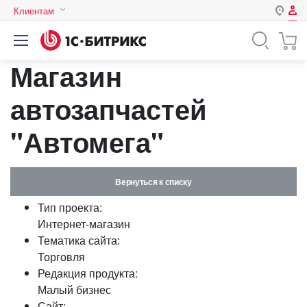
Клиентам
Авторизация
Россия
Магазин
Нет аккаунта?
Зарегистрироваться
Казахстан
Беларусь
автозапчастей
Логин
"Автомега"
Пароль
Вернуться к списку
Запомнить меня на этом
Тип проекта:
компьютере
Интернет-магазин
Забыли свой пароль?
Тематика сайта:
Торговля
Редакция продукта:
Малый бизнес
или войдите с помощью
Сайт: