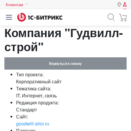
Клиентам
Авторизация
Россия
Компания "Гудвилл-
Нет аккаунта?
Зарегистрироваться
Казахстан
Беларусь
строй"
Логин
Вернуться к списку
Пароль
Тип проекта:
Корпоративный сайт
Запомнить меня на этом
Тематика сайта:
компьютере
IT, Интернет, связь
Забыли свой пароль?
Редакция продукта:
Стандарт
Сайт:
goodwill-stroi.ru
или войдите с помощью
Партнер: