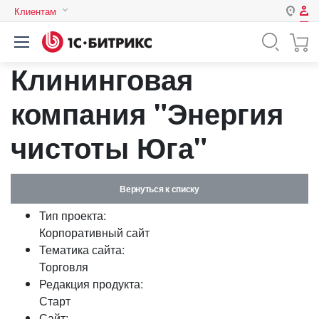
Клиентам
Авторизация
Россия
Клининговая
Нет аккаунта?
Зарегистрироваться
Казахстан
Беларусь
компания "Энергия
Логин
чистоты Юга"
Пароль
Вернуться к списку
Запомнить меня на этом
Тип проекта:
компьютере
Корпоративный сайт
Забыли свой пароль?
Тематика сайта:
Торговля
Редакция продукта:
Старт
или войдите с помощью
Сайт: