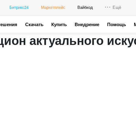
Битрикс24
Маркетплейс
Вайбкод
Ещё
Решения
Скачать
Купить
Внедрение
Помощь
Интеграци
кцион актуального иску
Промо для