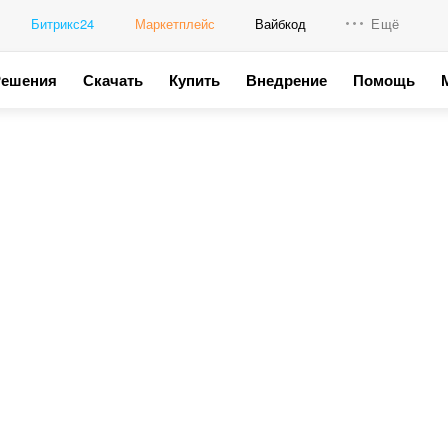
Битрикс24
Маркетплейс
Вайбкод
Ещё
Решения
Скачать
Купить
Внедрение
Помощь
Интеграци
Промо для