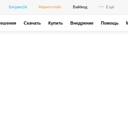
Битрикс24
Маркетплейс
Вайбкод
Ещё
Решения
Скачать
Купить
Внедрение
Помощь
Интеграци
Промо для