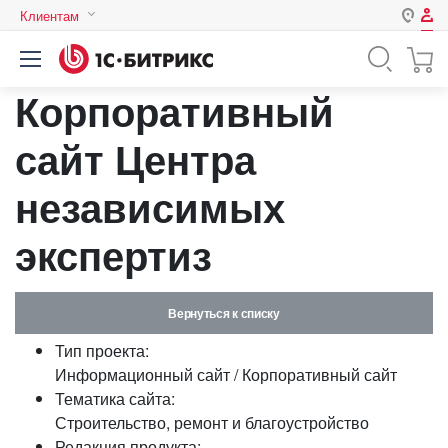
Клиентам
Авторизация
Россия
Корпоративный
Нет аккаунта?
Зарегистрироваться
Казахстан
Беларусь
сайт Центра
Логин
независимых
Пароль
экспертиз
Запомнить меня на этом
компьютере
Вернуться к списку
Забыли свой пароль?
Тип проекта:
Информационный сайт / Корпоративный сайт
Тематика сайта:
Строительство, ремонт и благоустройство
или войдите с помощью
Редакция продукта: