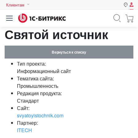
Клиентам
Авторизация
Россия
Святой источник
Нет аккаунта?
Зарегистрироваться
Казахстан
Беларусь
Логин
Вернуться к списку
Тип проекта:
Пароль
Информационный сайт
Тематика сайта:
Промышленность
Запомнить меня на этом
Редакция продукта:
компьютере
Стандарт
Забыли свой пароль?
Сайт:
svyatoyistochnik.com
Партнер:
ITECH
или войдите с помощью