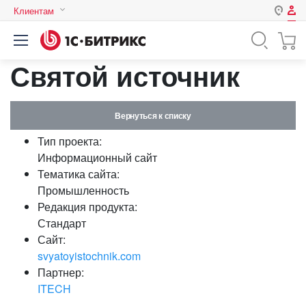
Клиентам
Авторизация
Россия
Святой источник
Нет аккаунта?
Зарегистрироваться
Казахстан
Беларусь
Логин
Вернуться к списку
Тип проекта:
Пароль
Информационный сайт
Тематика сайта:
Промышленность
Запомнить меня на этом
Редакция продукта:
компьютере
Стандарт
Забыли свой пароль?
Сайт:
svyatoyistochnik.com
Партнер:
ITECH
или войдите с помощью