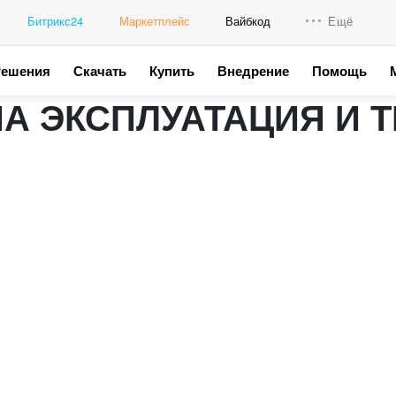
Битрикс24
Маркетплейс
Вайбкод
Ещё
Решения
Скачать
Купить
Внедрение
Помощь
Интеграци
А ЭКСПЛУАТАЦИЯ И 
Промо для