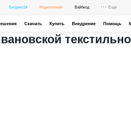
Битрикс24
Маркетплейс
Вайбкод
Ещё
Решения
Скачать
Купить
Внедрение
Помощь
Интеграци
вановской текстильно
Промо для