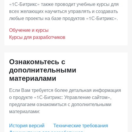
дополнительными возможностями развития
бухгалтерском учете. Ее назначение –
«1С-Битрикс» также проводит учебные курсы для
онлайн-продаж, повышения конверсии и
подтверждение правомерности использования
всех желающих научиться управлять и создавать
доходности. В дополнение к преимуществам
любые проекты на базе продуктов «1С-Битрикс».
программного продукта клиентом по истечению
лицензии «Малый бизнес», вы получите
годичного периода.
Обучение и курсы
возможность построения дилерских продаж,
Курсы для разработчиков
продаж электронных товаров, инструменты
Срок действия Ограниченной лицензии
увеличения среднего чека (наборы и комплекты),
совпадает со сроком исключительных прав на
Ознакомьтесь с
запустить программу лояльности и
программный продукт (по статье 1281 ГК РФ).
дополнительными
аффилиатские программы, использовать
материалами
расширенную отчетность.
Если Вам требуется более детальная информация
о продукте «1С-Битрикс: Управление сайтом»,
«Энтерпрайз»
– лицензия с максимальной
предлагаем ознакомиться с дополнительными
функциональностью для средних и крупных
материалами:
интернет-магазинов, региональных и
федеральных сетей. Позволяет выстраивать
История версий
Технические требования