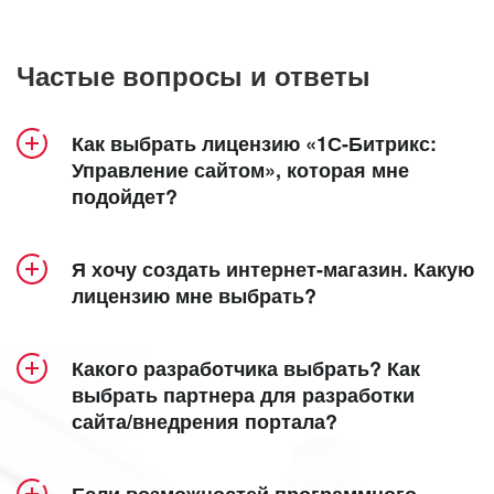
Частые вопросы и ответы
Как выбрать лицензию «1С-Битрикс:
Управление сайтом», которая мне
подойдет?
Продукт «1С-Битрикс: Управление сайтом»
Я хочу создать интернет-магазин. Какую
включает 5 лицензий – «Старт», «Стандарт»,
лицензию мне выбрать?
«Малый бизнес», «Бизнес» и «Энтерпрайз».
Создание интерет-магазина доступно в
Посмотрите удобную детальную
лицензиях
«Малый бизнес»
,
«Бизнес»
таблицу
и
Какого разработчика выбрать? Как
сравнения лицензий
«Энтерпрайз»
.
, в которой наглядно
выбрать партнера для разработки
сайта/внедрения портала?
представлен функционал каждой из них.
Кроме того, специально для самых
функциональных интернет-магазинов мы
Все зависит от ваших задач и требований. Мы
Общие сведения:
разработали собственную
eCommerce-
Если возможностей программного