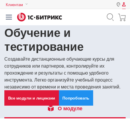
Клиентам
Авторизация
Россия
Обучение и
Нет аккаунта?
Зарегистрироваться
Казахстан
Беларусь
тестирование
Логин
Создавайте дистанционные обучающие курсы для
сотрудников или партнеров, контролируйте их
Пароль
прохождение и результаты с помощью удобного
инструмента. Легко организуйте учебный процесс
Запомнить меня на этом
независимо от времени и места проведения занятий.
компьютере
Все модули и лицензии
Попробовать
Забыли свой пароль?
О модуле
или войдите с помощью