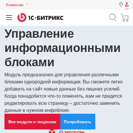
Клиентам
Авторизация
Россия
Управление
Нет аккаунта?
Зарегистрироваться
Казахстан
Беларусь
информационными
Логин
блоками
Пароль
Модуль предназначен для управления различными
блоками однородной информации. Вы сможете легко
Запомнить меня на этом
добавить на сайт новые данные без лишних усилий.
компьютере
Когда понадобится что-то поменять, вам не придется
Забыли свой пароль?
редактировать всю страницу – достаточно заменить
данные в нужном инфоблоке.
Все модули и лицензии
Попробовать
или войдите с помощью
О модуле