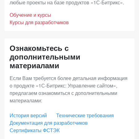
доходности. В дополнение к преимуществам
любые проекты на базе продуктов «1С-Битрикс».
программного продукта клиентом по истечению
лицензии «Малый бизнес», вы получите
годичного периода.
Обучение и курсы
возможность построения дилерских продаж,
Курсы для разработчиков
продаж электронных товаров, инструменты
Срок действия Ограниченной лицензии
увеличения среднего чека (наборы и комплекты),
совпадает со сроком исключительных прав на
Ознакомьтесь с
запустить программу лояльности и
программный продукт (по статье 1281 ГК РФ).
дополнительными
аффилиатские программы, использовать
материалами
расширенную отчетность.
Если Вам требуется более детальная информация
о продукте «1С-Битрикс: Управление сайтом»,
«Энтерпрайз»
– лицензия с максимальной
предлагаем ознакомиться с дополнительными
функциональностью для средних и крупных
материалами:
интернет-магазинов, региональных и
федеральных сетей. Позволяет выстраивать
История версий
Технические требования
Документация для разработчиков
онлайн-продажи во всех каналах присутствия с
Сертификаты ФСТЭК
единым центром управления, масштабировать