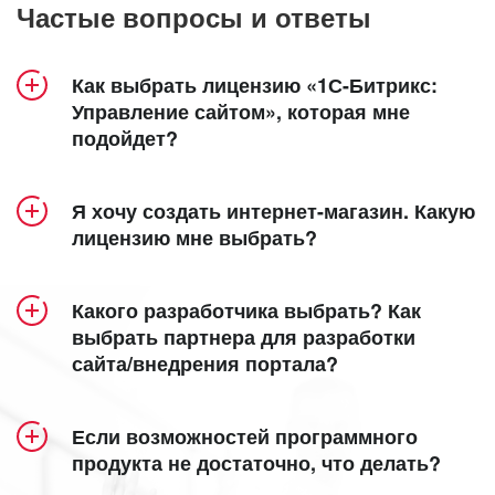
Частые вопросы и ответы
Как выбрать лицензию «1С-Битрикс:
Управление сайтом», которая мне
подойдет?
Продукт «1С-Битрикс: Управление сайтом»
Я хочу создать интернет-магазин. Какую
включает 5 лицензий – «Старт», «Стандарт»,
лицензию мне выбрать?
«Малый бизнес», «Бизнес» и «Энтерпрайз».
Создание интерет-магазина доступно в
Посмотрите удобную детальную
лицензиях
«Малый бизнес»
,
«Бизнес»
таблицу
и
Какого разработчика выбрать? Как
сравнения лицензий
«Энтерпрайз»
.
, в которой наглядно
выбрать партнера для разработки
сайта/внедрения портала?
представлен функционал каждой из них.
Кроме того, специально для самых
функциональных интернет-магазинов мы
Все зависит от ваших задач и требований. Мы
Общие сведения:
разработали собственную
eCommerce-
Если возможностей программного
предлагаем несколько вариантов поиска
продукта не достаточно, что делать?
платформу
для продаж в интернете,
партнера для создания сайта: