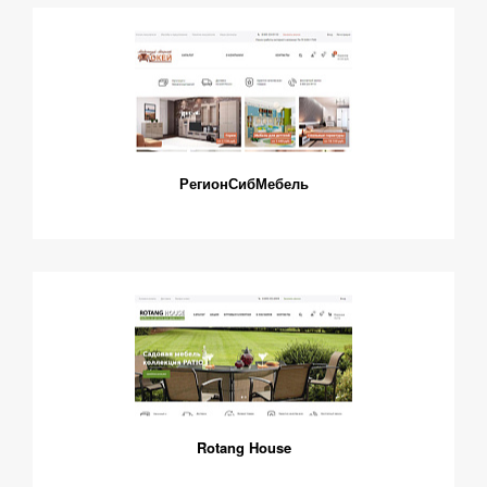
РегионСибМебель
Rotang House