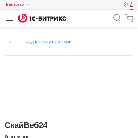
Клиентам
Авторизация
Россия
Нет аккаунта?
Зарегистрироваться
Казахстан
Назад к списку партнеров
Беларусь
Логин
Пароль
Запомнить меня на этом
компьютере
Забыли свой пароль?
СкайВеб24
или войдите с помощью
Красноярск