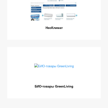
НеоКлимат
БИО-товары GreenLiving