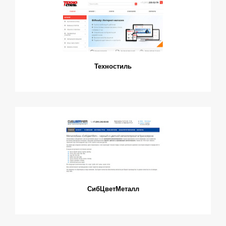
Техностиль
СибЦветМеталл