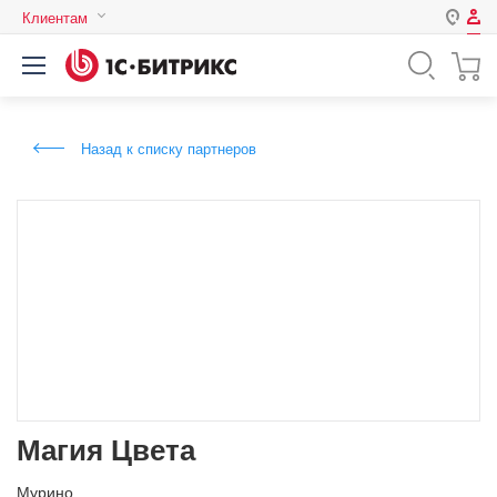
Клиентам
Авторизация
Россия
Нет аккаунта?
Зарегистрироваться
Казахстан
Назад к списку партнеров
Беларусь
Логин
Пароль
Запомнить меня на этом
компьютере
Забыли свой пароль?
Магия Цвета
или войдите с помощью
Мурино