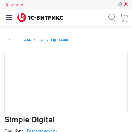
Клиентам
Авторизация
Россия
Нет аккаунта?
Зарегистрироваться
Казахстан
Назад к списку партнеров
Беларусь
Логин
Пароль
Запомнить меня на этом
компьютере
Забыли свой пароль?
Simple Digital
или войдите с помощью
Оренбург
Готов приехать