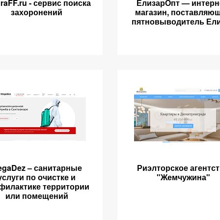
raFF.ru - сервис поиска
ЕлизарОпт — интерн
захоронений
магазин, поставляю
пятновыводитель Ел
egaDez – санитарные
Риэлторское агентс
услуги по очистке и
"Жемчужина"
филактике территории
или помещений