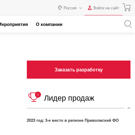
Россия
Войти на сайт
Авторизация
Мероприятия
О компании
я с 1С
Россия
Нет аккаунта?
Зарегистрироваться
 партнеров
Казахстан
Беларусь
Логин
Заказать разработку
Пароль
Запомнить меня на этом
Лидер продаж
1
компьютере
Забыли свой пароль?
2023 год: 3-е место в регионе Приволжский ФО