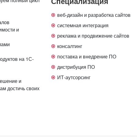
Специализация
зуем полный цикл
веб-дизайн и разработка сайтов
алов
системная интеграция
имости и
реклама и продвижение сайтов
мами
консалтинг
поставка и внедрение ПО
одуктов на 1С-
дистрибуция ПО
ИТ-аутсорсинг
решение и
ам достичь своих