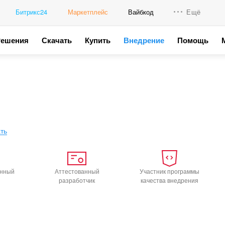
Битрикс24
Маркетплейс
Вайбкод
Ещё
Решения
Скачать
Купить
Внедрение
Помощь
Интеграци
Промо для
ть
анный
Аттестованный
Участник программы
разработчик
качества внедрения