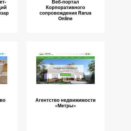
ет-
Веб-портал
щий
Корпоративного
изар
сопровождения Rarus
Online
тво
Агентство недвижимости
«Метры»