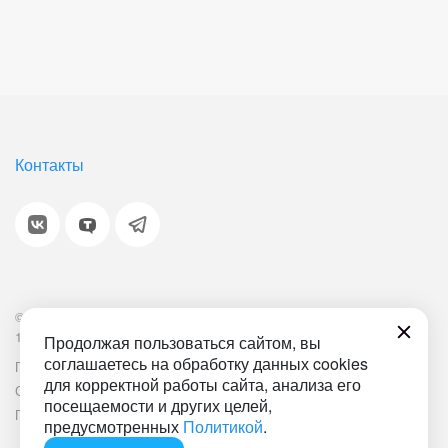
Контакты
© 2001-2026 «Битрикс», «1С-Битрикс». Работает на
1С-Битрикс: Управление сайтом.
Продолжая пользоваться сайтом, вы
соглашаетесь на обработку данных cookies
Политика обработки персональных данных
Наша ИТ-деятельность
для корректной работы сайта, анализа его
Соглашение об использовании сайта
Документ СОУТ
посещаемости и других целей,
План мероприятий по улучшению условий труда
предусмотренных
Политикой
.