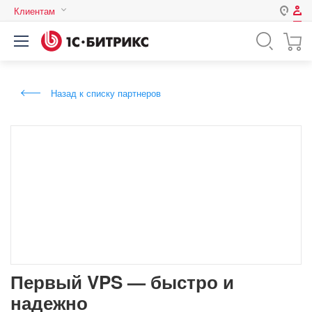
Клиентам
Авторизация
Россия
Нет аккаунта?
Зарегистрироваться
Казахстан
Назад к списку партнеров
Беларусь
Логин
Пароль
Запомнить меня на этом
компьютере
Забыли свой пароль?
Первый VPS — быстро и
надежно
или войдите с помощью