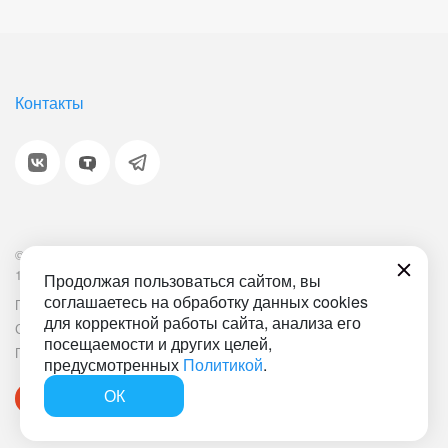
Контакты
© 2001-2026 «Битрикс», «1С-Битрикс». Работает на
1С-Битрикс: Управление сайтом.
Продолжая пользоваться сайтом, вы
соглашаетесь на обработку данных cookies
Политика обработки персональных данных
Наша ИТ-деятельность
для корректной работы сайта, анализа его
Соглашение об использовании сайта
Документ СОУТ
посещаемости и других целей,
План мероприятий по улучшению условий труда
предусмотренных
Политикой
.
ОК
Быстро с 1С-Битрикс