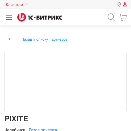
Клиентам
Авторизация
Россия
Нет аккаунта?
Зарегистрироваться
Казахстан
Назад к списку партнеров
Беларусь
Логин
Пароль
Запомнить меня на этом
компьютере
Забыли свой пароль?
PIXITE
или войдите с помощью
Челябинск
Готов приехать