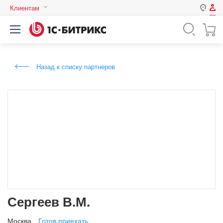
Клиентам
Авторизация
Россия
Нет аккаунта?
Зарегистрироваться
Казахстан
Назад к списку партнеров
Беларусь
Логин
Пароль
Запомнить меня на этом
компьютере
Забыли свой пароль?
Сергеев В.М.
или войдите с помощью
Москва
Готов приехать