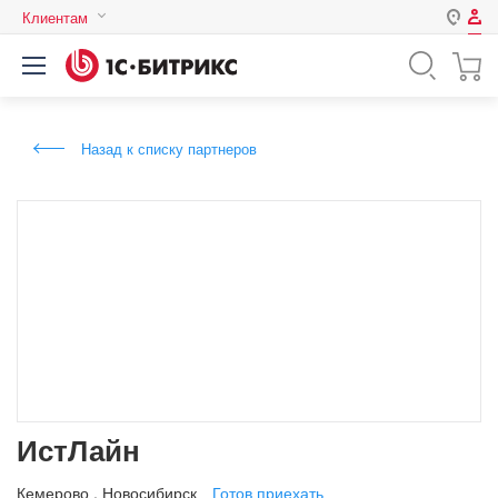
Клиентам
Авторизация
Россия
Нет аккаунта?
Зарегистрироваться
Казахстан
Назад к списку партнеров
Беларусь
Логин
Пароль
Запомнить меня на этом
компьютере
Забыли свой пароль?
ИстЛайн
или войдите с помощью
Кемерово
,
Новосибирск
Готов приехать