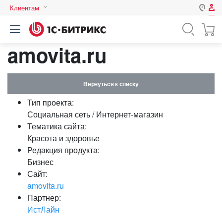
Клиентам
Авторизация
Россия
amovita.ru
Нет аккаунта?
Зарегистрироваться
Казахстан
Беларусь
Логин
Вернуться к списку
Тип проекта:
Пароль
Социальная сеть / Интернет-магазин
Тематика сайта:
Красота и здоровье
Запомнить меня на этом
Редакция продукта:
компьютере
Бизнес
Забыли свой пароль?
Сайт:
amovita.ru
Партнер:
ИстЛайн
или войдите с помощью