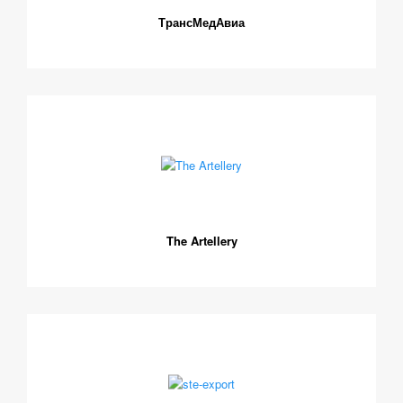
ТрансМедАвиа
The Artellery