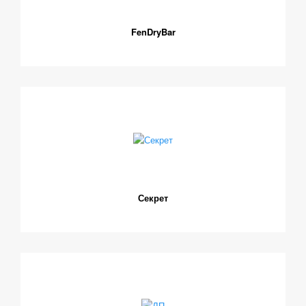
FenDryBar
Секрет