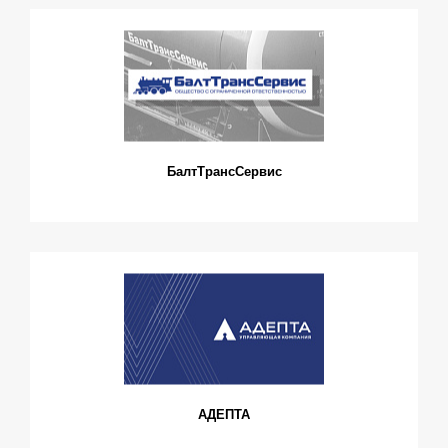
БалтТрансСервис
АДЕПТА