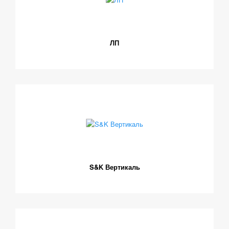
ЛП
S&K Вертикаль