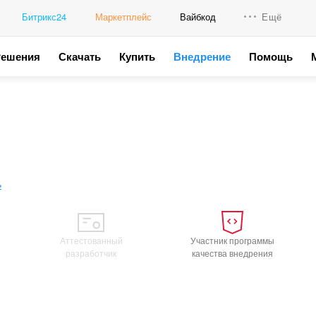
Битрикс24
Маркетплейс
Вайбкод
Ещё
Решения
Скачать
Купить
Внедрение
Помощь
Интеграци
Промо для
ь
Аттестованный
Участник программы
разработчик
качества внедрения