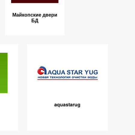
Майкопские двери
БД
aquastarug