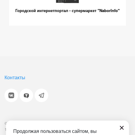
Городской интернетпортал - супермаркет "NaborInfo"
Контакты
© 2001-2026 «Битрикс», «1С-Битрикс». Работает на
1С-Битрикс: Управление сайтом.
Продолжая пользоваться сайтом, вы