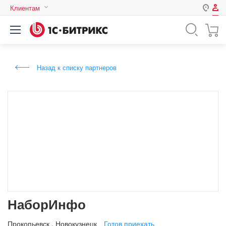
Клиентам
Авторизация
Россия
Нет аккаунта?
Зарегистрироваться
Казахстан
Назад к списку партнеров
Беларусь
Логин
Пароль
Запомнить меня на этом
компьютере
Забыли свой пароль?
НаборИнфо
или войдите с помощью
Прокопьевск
,
Новокузнецк
Готов приехать