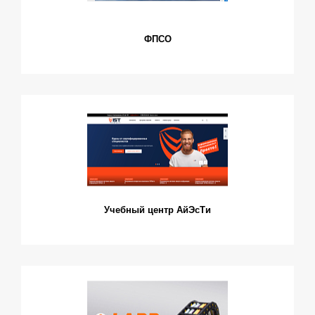
ФПСО
Учебный центр АйЭсТи