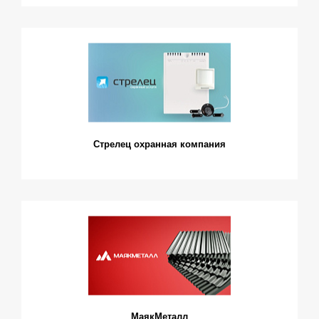
Стрелец охранная компания
МаякМеталл